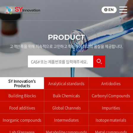
EN
PRODUCT
고객만족을 위해 지속적으로 고민하고 혁신하여 최고의 품질을 제공합니다.
SY Innovation's
Analytical standards
Antidodies
Products
Building Blocks
Bulk Chemicals
Carbonyl Compounds
Food additives
Global Channels
Impurities
Inorganic compounds
Intermediates
Isotope materials
Lab Glassware
Metabolite compounds
Metal compounds