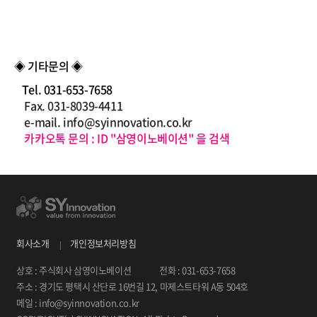
◈
기타문의
◈
Tel. 031-653-7658
Fax. 031-8039-4411
e-mail.
info@syinnovation.co.kr
카카오톡
문의
:
ID
"
삼영이노베이션
"
을
검색
회사소개
개인정보처리방침
상호 : 주식회사 삼영이노베이션
전화 : 031-653-7658
주소 : 경기도 평택시 산단로 16번길 12, 마제스트타워 A동 504호
메일 : info@syinnovation.co.kr