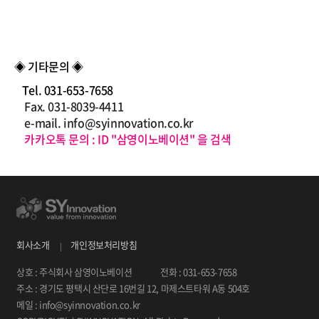
◈
기타문의
◈
Tel. 031-653-7658
Fax. 031-8039-4411
e-mail.
info@syinnovation.co.kr
카카오톡
문의
:
ID
"
삼영이노베이션
"
을
검색
회사소개
개인정보처리방침
상호 : 주식회사 삼영이노베이션
전화 : 031-653-7658
주소 : 경기도 평택시 산단로 16번길 12, 마제스트타워 A동 504호
메일 : info@syinnovation.co.kr