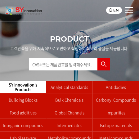
EN
PRODUCT
고객만족을 위해 지속적으로 고민하고 혁신하여 최고의 품질을 제공합니다.
SY Innovation's
Analytical standards
Antidodies
Products
Building Blocks
Bulk Chemicals
Carbonyl Compounds
Food additives
Global Channels
Impurities
Inorganic compounds
Intermediates
Isotope materials
Lab Glassware
Metabolite compounds
Metal compounds