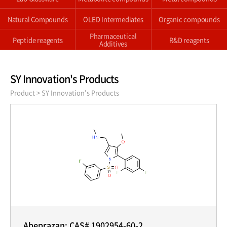
Natural Compounds
OLED Intermediates
Organic compounds
Pharmaceutical
Peptide reagents
R&D reagents
Additives
SY Innovation's Products
Product
> SY Innovation's Products
Abeprazan; CAS# 1902954-60-2