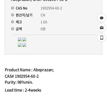
CAS No
1902954-60-2
원산지/납기
CN
재고
1 EA
금액
0원
Product Name : Abeprazan;
CAS# 1902954-60-2
Purity
: 98%min.
Lead time
: 2-4weeks