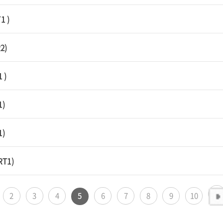
1 )
2)
 )
1)
1)
RT1)
2
3
4
5
6
7
8
9
10