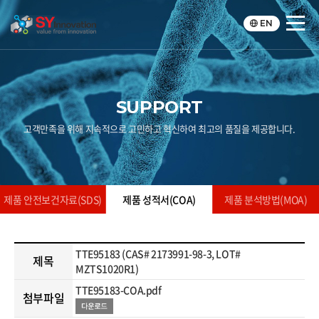
EN
SUPPORT
고객만족을 위해 지속적으로 고민하고 혁신하여 최고의 품질을 제공합니다.
제품 안전보건자료(SDS)
제품 성적서(COA)
제품 분석방법(MOA)
TTE95183 (CAS# 2173991-98-3, LOT#
제목
MZTS1020R1)
TTE95183-COA.pdf
첨부파일